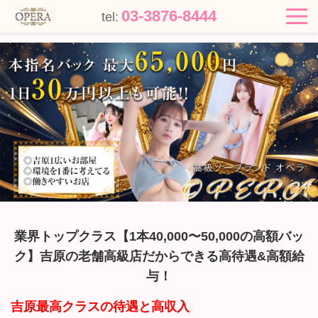
03-3876-8444
tel:
業界トップクラス【1本40,000〜50,000の高額バッ
ク】吉原の老舗高級店だからできる高待遇&高額給
与！
吉原最高クラスの待遇と高収入