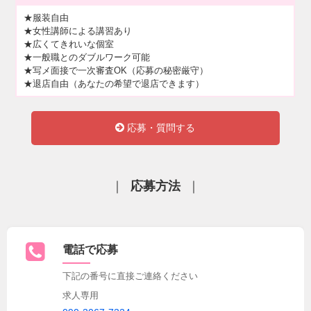
★服装自由
★女性講師による講習あり
★広くてきれいな個室
★一般職とのダブルワーク可能
★写メ面接で一次審査OK（応募の秘密厳守）
★退店自由（あなたの希望で退店できます）
応募・質問する
｜
応募方法
｜
電話で応募
下記の番号に直接ご連絡ください
求人専用