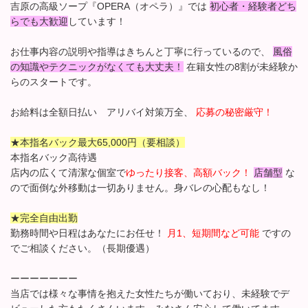
吉原の高級ソープ『OPERA（オペラ）』では
初心者・経験者どち
らでも大歓迎
しています！
お仕事内容の説明や指導はきちんと丁寧に行っているので、
風俗
の知識やテクニックがなくても大丈夫！
在籍女性の8割が未経験か
らのスタートです。
お給料は全額日払い アリバイ対策万全、
応募の秘密厳守！
★本指名バック最大65,000円（要相談）
本指名バック高待遇
店内の広くて清潔な個室で
ゆったり接客、高額バック！
店舗型
な
ので面倒な外移動は一切ありません。身バレの心配もなし！
★完全自由出勤
勤務時間や日程はあなたにお任せ！
月1、短期間など可能
ですの
でご相談ください。（長期優遇）
ーーーーーーー
当店では様々な事情を抱えた女性たちが働いており、未経験でデ