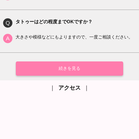
タトゥーはどの程度までOKですか？
Q
大きさや模様などにもよりますので、一度ご相談ください。
A
続きを見る
お給料はどれくらいですか？
Q
1日100,000円お持ち頂けます。
A
｜
アクセス
｜
お店が責任持ってサポートして行きます。安心して働けるお
店です。
プロフィールで顔出しをしなければいけませんか？
Q
顔出しなしでも大丈夫です！雑誌やインターネットなどの広
A