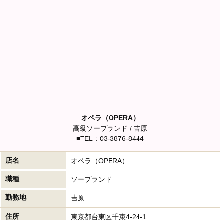
告媒体に掲載する際は、本人の希望に沿った形にするのでご
安心ください。
辞めたくなったら辞められますか？
Q
もちろんです。あなたの希望で退店できるので、いつでもス
A
タッフにお声がけください。
無理な引き止めもありません。
オペラ（OPERA）
高級ソープランド / 吉原
■TEL：03-3876-8444
店名
オペラ（OPERA）
職種
ソープランド
勤務地
吉原
住所
東京都台東区千束4-24-1